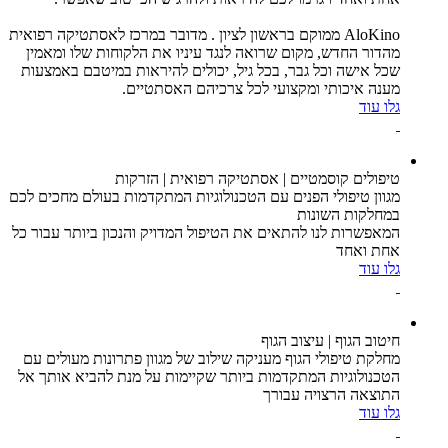
AloKino ממוקם בראשון לציון . מדובר במרכז לאסתטיקה רפואית
מהדור החדש, מקום שרואה לנגד עיניו את הלקוחות שלו ומאמין
שכל אישה וכל גבר, בכל גיל, יכולים להיראות במיטבם באמצעות
מענה איכותי ומקצועי לכל צרכיהם האסתטיים.
גלו עוד
טיפולים קוסמטיים | אסתטיקה רפואית | הזרקות
מגוון טיפולי הפנים עם הטכנולוגיות המתקדמות בעולם מחכים לכם
במחלקות השונות
המאפשרות לנו להתאים את הטיפול המדויק והנכון ביותר עבור כל
אחת ואחד
גלו עוד
חיטוב הגוף | עיצוב הגוף
מחלקת טיפולי הגוף מעניקה שילוב של מגוון פתרונות מעולים עם
הטכנולוגיות המתקדמות ביותר שקיימות על מנת להביא אותך אל
התוצאה הרצויה עבורך
גלו עוד