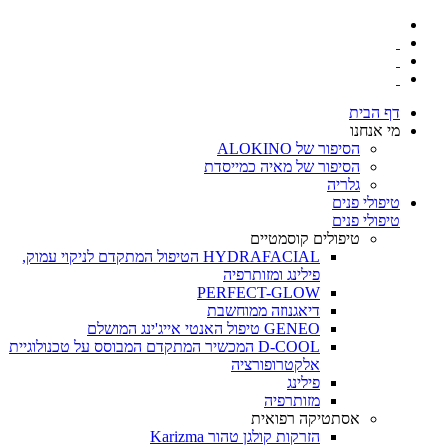
דף הבית
מי אנחנו
הסיפור של ALOKINO
הסיפור של מאיה כמייסדת
גלריה
טיפולי פנים
טיפולי פנים
טיפולים קוסמטיים
HYDRAFACIAL הטיפול המתקדם לניקוי עמוק,
פילינג ומזותרפיה
PERFECT-GLOW
דיאגנוזה ממוחשבת
GENEO טיפול האנטי אייג'ינג המושלם
D-COOL המכשיר המתקדם המבוסס על טכנולוגיית
אלקטרופורציה
פילינג
מזותרפיה
אסתטיקה רפואית
הזרקות קולגן טהור Karizma