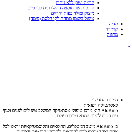
הרמת ישבן ללא ניתוח
הזרקות של חומצה היאלרונית לברכיים
מיצוק ומילוי כפות הידיים
טיפול בשומן מתחת לקו הלסת (פימה)
מדיה
קריירה
מתנות
המרכז החדשני
לאסתטיקה רפואית
AloKino הוא מרכז טיפולי אסתטיקה המשלב טיפולים לפנים ולגוף
עם הטכנולוגיות המתקדמות בעולם.
ב- AloKino מיטב המטפלים, הרופאים והקוסמטיקאיות ידאגו לכל
אחת ואחד ויגרמו לכם להיראות ולהרגיש הכי טוב שאפשר.