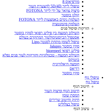
מורפיאוס 8
טיפולי לייזר 5D/4D להצערת העור
מיצוק צוואר על ידי לייזר FOTONA
קולגן בוסטר
העלמת נימים באמצעות לייזר FOTONA
העלמת פיגמנטציה
הזרקות ופיסול פנים
השילוב המנצח בין פילינג רפואי לסקין בוסטר
אסטפיל הביוסטימולטור המתקדם בעולם
טיפול לשומן מתחת לסנטר-Lipo
סקין בוסטר Jalupro
פילינג רפואי biorepeel
השילוב המנצח - טכנולוגיות והזרקות לעור פנים נפלא
בוטוקס
חומצה היאלורונית
רדיאס
סקין בוסטר
טיפולי גוף
טיפול גוף
חיטוב הגוף
חיטוב הגוף ומיצוק העור
המסת שומן
חיזוק וחיטוב שרירים
טיפול בצלוליט
עיצוב הגוף