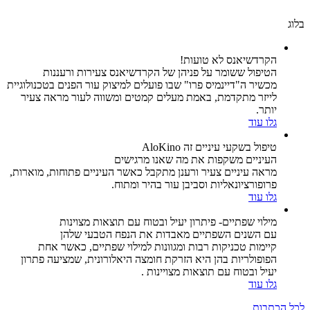
בלוג
הקרדשיאנס לא טועות!
הטיפול ששומר על פניהן של הקרדשיאנס צעירות ורעננות
מכשיר ה"דיינמיס פרו" שבו פועלים למיצוק עור הפנים בטכנולוגיית
לייזר מתקדמת, באמת מעלים קמטים ומשווה לעור מראה צעיר
יותר.
גלו עוד
טיפול בשקעי עיניים זה AloKino
העיניים משקפות את מה שאנו מרגישים
מראה עיניים צעיר ורענן מתקבל כאשר העיניים פתוחות, מוארות,
פרופורציונאליות וסביבן עור בהיר ומתוח.
גלו עוד
מילוי שפתיים- פיתרון יעיל ובטוח עם תוצאות מצוינות
עם השנים השפתיים מאבדות את הנפח הטבעי שלהן
קיימות טכניקות רבות ומגוונות למילוי שפתיים, כאשר אחת
הפופולריות בהן היא הזרקת חומצה היאלורונית, שמציעה פתרון
יעיל ובטוח עם תוצאות מצויינות .
גלו עוד
לכל הכתבות