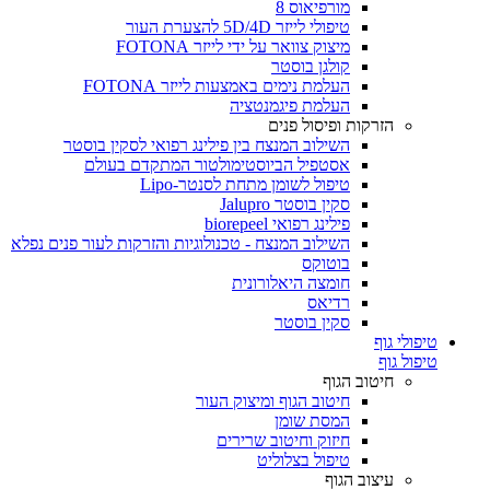
מורפיאוס 8
טיפולי לייזר 5D/4D להצערת העור
מיצוק צוואר על ידי לייזר FOTONA
קולגן בוסטר
העלמת נימים באמצעות לייזר FOTONA
העלמת פיגמנטציה
הזרקות ופיסול פנים
השילוב המנצח בין פילינג רפואי לסקין בוסטר
אסטפיל הביוסטימולטור המתקדם בעולם
טיפול לשומן מתחת לסנטר-Lipo
סקין בוסטר Jalupro
פילינג רפואי biorepeel
השילוב המנצח - טכנולוגיות והזרקות לעור פנים נפלא
בוטוקס
חומצה היאלורונית
רדיאס
סקין בוסטר
טיפולי גוף
טיפול גוף
חיטוב הגוף
חיטוב הגוף ומיצוק העור
המסת שומן
חיזוק וחיטוב שרירים
טיפול בצלוליט
עיצוב הגוף