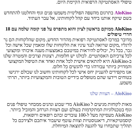
טיפולי האסתטיקה הרפואית הקיימת היום.
AloKino
בתרגום מהשפה הפולינזית משמעו פנים וגוף והחלטנו להתחדש
בשם שיקח אותנו ביחד עם קהל לקוחותינו, אל עבר העתיד.
AloKino ממוקם בראשון לציון והוא מתפרס על פני קומה שלמה עם 18
חדרי טיפולים
מדובר במרכז לאסתטיקה רפואית מהדור החדש, מקום שהלקוחות הם נר
לרגליו ,מקום שרואה לנגד עיניו את הלקוחות שלו ומאמין שכל אישה וכל
גבר, בכל גיל, יכולים להיראות במיטבם באמצעות מענה איכותי ומקצועי
לכל צרכיהם האסתטיים. לכולנו יש חלומות, רצונות וצרכים והמטרה שלנו
ב-AloKino
היא להתאים אישית לכל אחת ואחד את הטיפול המקצועי
והמדויק ביותר עבורה/ו כדי להגשים כל חלום.
אנו מקפידים להעניק יחס אישי לכל לקוחותינו וחשוב לנו שכולם ירגישו
בטוחים ויידעו שהם מטופלים בידיים הטובות והמקצועיות ביותר, תרתי
משמע.
AloKino – הצוות שלנו
מאות לקוחות מגיעים ל AloKino
מדי שבוע ונהנים ממבחר טיפולי פנים
וגוף בטכנולוגיות המתקדמות בעולם ועם הצוות הנרחב והמוביל ביותר.
AloKino
מעסיקה מעל ל-100 עובדים ובהם רופאים ורופאות,
קוסמטיקאיות, דיאגנוסטיות וצוות עוטף שיעבור איתכם ולצידכם כל
תהליך שתבחרו עד להגעה לתוצאה המיוחלת.