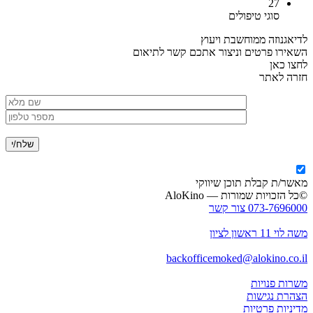
27
סוגי טיפולים
לדיאגנוזה ממוחשבת ויעוץ
השאירו פרטים וניצור אתכם קשר לתיאום
לחצו כאן
חזרה לאתר
מאשר/ת קבלת תוכן שיווקי
©כל הזכויות שמורות — AloKino
073-7696000 צור קשר
משה לוי 11 ראשון לציון
backofficemoked@alokino.co.il
משרות פנויות
הצהרת נגישות
מדיניות פרטיות