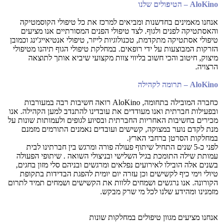
AloKino – הטיפולים שלנו
אנחנו מאמינים בחדשנות ומביאים למרכז את כל טיפולי הקוסמטיקה
והאסתטיקה לפנים ולגוף. לצד טיפולי הפנים המסורתיים אנו מציעים
טיפולי אסתטיקה מתקדמת, טכנולוגיות לייזר, טיפולי אנטיאייג'ינג וכמובן
הזרקות המבוצעות על ידי רופאים. במחלקת טיפולי הגוף תיהנו מטיפולי
מיצוק, חיטוב והכי חשוב בליווי צוות מקצועי שיביא אותך לתוצאה
הרצויה.
AloKino – תרומה לקהילה
כחברה המובילה בתחומה, AloKino רואה חשיבות רבה במעורבות
ובפעילות חברתית ואנו מעודדים את עובדינו להתנדב למען הקהילה. אנו
מכירים בחשיבות האחריות החברתית ובסיוע לגופים ולעמותות שונות על
מנת לקדם נוער במצוקה, קשישים ועובדים נאמנים התורמים מזמנם
במחלקות הסרטן ברחבי הארץ.
לפני כ-5 שנים התחיל שיתוף פעולה פורה ומרגש בין חברתינו לבית
עמותת שילה התומכת בגיל השלישי ובניצולי השואה . שיתופי הפעולה
בשנים אלה הובילו לאירועים נפלאים ומרגשים ובניהם סלי מזון בחגים,
טיולי וימי כיף לקשישים וכן עזרה יום יומית להפגת הבדידות בתקופת
הקורונה. אנו נרגשים ושמחים ללוות את הקשישים ושמחים תמיד לתרום
מזמנינו ומהידע שלנו לכל מי שרק מבקש.
אנחנו מציעים מגוון טיפולים במחלקות שונות