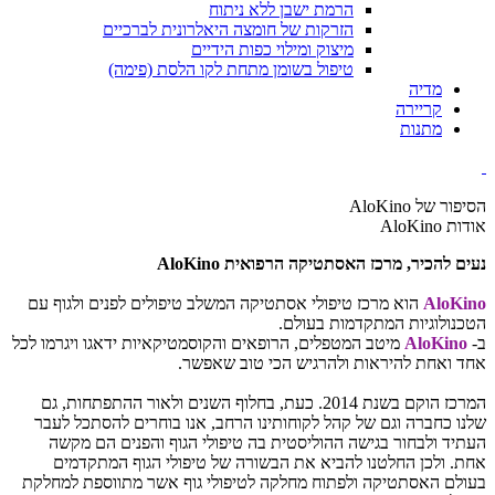
הרמת ישבן ללא ניתוח
הזרקות של חומצה היאלרונית לברכיים
מיצוק ומילוי כפות הידיים
טיפול בשומן מתחת לקו הלסת (פימה)
מדיה
קריירה
מתנות
הסיפור של AloKino
אודות AloKino
נעים להכיר, מרכז האסתטיקה הרפואית AloKino
AloKino
הוא מרכז טיפולי אסתטיקה המשלב טיפולים לפנים ולגוף עם
הטכנולוגיות המתקדמות בעולם.
ב-
AloKino
מיטב המטפלים, הרופאים והקוסמטיקאיות ידאגו ויגרמו לכל
אחד ואחת להיראות ולהרגיש הכי טוב שאפשר.
המרכז הוקם בשנת 2014. כעת, בחלוף השנים ולאור ההתפתחות, גם
שלנו כחברה וגם של קהל לקוחותינו הרחב, אנו בוחרים להסתכל לעבר
העתיד ולבחור בגישה ההוליסטית בה טיפולי הגוף והפנים הם מקשה
אחת. ולכן החלטנו להביא את הבשורה של טיפולי הגוף המתקדמים
בעולם האסתטיקה ולפתוח מחלקה לטיפולי גוף אשר מתווספת למחלקת