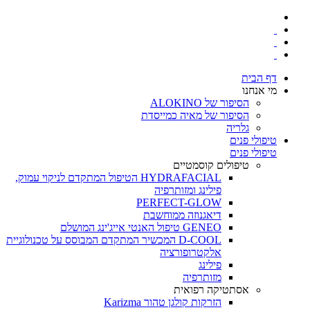
דף הבית
מי אנחנו
הסיפור של ALOKINO
הסיפור של מאיה כמייסדת
גלריה
טיפולי פנים
טיפולי פנים
טיפולים קוסמטיים
HYDRAFACIAL הטיפול המתקדם לניקוי עמוק,
פילינג ומזותרפיה
PERFECT-GLOW
דיאגנוזה ממוחשבת
GENEO טיפול האנטי אייג'ינג המושלם
D-COOL המכשיר המתקדם המבוסס על טכנולוגיית
אלקטרופורציה
פילינג
מזותרפיה
אסתטיקה רפואית
הזרקות קולגן טהור Karizma