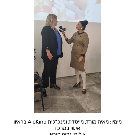
מימין: מאיה מורד, מייסדת ומנכ"לית AloKino בראיון
אישי במרכז
צילום: נדיה היבא