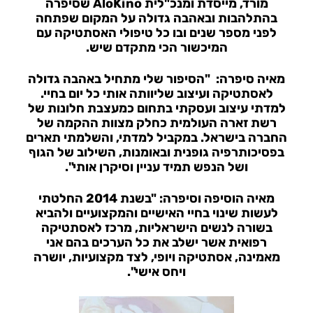
מורד, מייסדת ומנכ"לית AloKino
שסיפרה
בהתלהבות ובאהבה גדולה על המקום שפתחה
לפני מספר שנים ובו כל טיפולי האסתטיקה עם
המיכשור הכי מתקדם שיש.
מאיה סיפרה:
"הסיפור שלי מתחיל באהבה גדולה
לאסתטיקה ועיצוב שליוותה אותי כל יום בחיי.
למדתי עיצוב ועסקתי בתחום כמעצבת חלונות של
רשת זארה העולמית כחלק מצוות ההקמה של
החברה בישראל. במקביל למדתי, והשלמתי תארים
בפסיכותרפיה גופנית ובאומנות, השילוב של הגוף
ושל הנפש תמיד עניין וסיקרן אותי".
מאיה הוסיפה וסיפרה:
"בשנת 2014 החלטתי
לעשות שינוי בחיי האישיים והמקצועיים ולהביא
בשורה לנשים הישראליות, מרכז לאסתטיקה
רפואית אשר ישלב את כל הערכים בהם אני
מאמינה, אסתטיקה ויופי, לצד מקצועיות, יושרה
ויחס אישי".