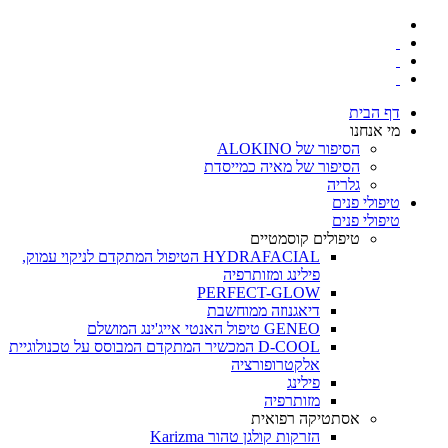
דף הבית
מי אנחנו
הסיפור של ALOKINO
הסיפור של מאיה כמייסדת
גלריה
טיפולי פנים
טיפולי פנים
טיפולים קוסמטיים
HYDRAFACIAL הטיפול המתקדם לניקוי עמוק,
פילינג ומזותרפיה
PERFECT-GLOW
דיאגנוזה ממוחשבת
GENEO טיפול האנטי אייג'ינג המושלם
D-COOL המכשיר המתקדם המבוסס על טכנולוגיית
אלקטרופורציה
פילינג
מזותרפיה
אסתטיקה רפואית
הזרקות קולגן טהור Karizma