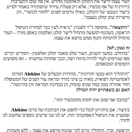
לעור עצמו לייצר את הקולגן והאלסטין מחדש. אין פה שום התערבות
כירורגית של אף מכשיר, אלא רק פעולת עידוד שתפקידה כאמור לסייע
בייצור הטבעי של הקולגן, כאילו גורמים לפנים "לחזור לכושר", והן
מייצרות שוב קולגן בעצמן".
"התוצאה"
, מוסיפה ד"ר זלצברג "נראית לעין כבר למחרת הטיפול
הראשון, כשהגוף למעשה מתחיל לייצר קולגן ואלסטין באופן מזורז – העור
מתחיל להימתח והגוף ממש מרפא את עצמו.
זה גאוני, לא?
"בהחלט. במשך השנים, העור שלנו מאבד קולגן ואלסטין– חומרים יקרים
מפז שגורמים לעור להיות מתוח ויפה, ובכך פוחתת גמישותו – ואז מופיעים
הקמטים המבאסים.
"התהליך הוא טבעי והדרגתי", מחדדת הבעלים של
Alokino
המרכז
לאסתטיקה רפואית, מאיה בן ציוני מורד ומראה עור הפנים של המטופלת
חוזר אחורה בזמן כמה שנים טובות, הן מבחינת המראה והן בהרגשה".
האם גם בשפתיים יהיה הבדל?
"כמובן! אף קמט אינו חומק מהמכשיר הזה".
בקיצור, אם מיהרתן לגוגל כדי לחפש את הכתובת של מרכז
Alokino
שמעניק את הטיפול האפקטיבי הזה, יש לנו שני פרטים נוספים שחשוב לנו
לחדד.
הראשון, זכרו, התהליך גורם לכך שהגוף מרפא את עצמו – ללא משחות,