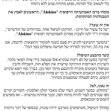
בלי לשאוב ובלי למתוח, ממש מתיחת פנים ללא ניתוח!
מומחי מרכז האסתטיקה הרפואית "Alokino", הראשונים לאמץ את
הטכנולוגיה המתקדמת.
איך זה עובד?
"על כל עשור של חייכן – תזדקקו לטיפול אחד, במרווחים של חודשיים",
אומרת ד"ר ילנה זלצברג ממרכז לאסתטיקה רפואית "
Alokino
".
"בהמשך תתבקשו להגיע רק פעם בשנה לשימור התוצאות. לדוגמה, אם
את בת 55, תזדקקי לסדרה של חמישה טיפולים בסך הכל".
כיצד מתבצע הטיפול?
"מדובר בסשן של 45 דקות שנקרא D4 שנעשה בידי צוות רפואי בלבד.
היצרנית האירופית הוותיקה שייצרה את הפלא הזה, השכילה להבין
שטיפול בקמטים מוכרח להתבצע מתוך הפה (כן, בערך כמו רופא שיניים
רק מינוס הכאבים והאימה), כי כך יש פחות שכבות להגיע אליהן עד
הקמט, ביחס לפעולה שמבצעים מבחוץ".
זה גאוני, לא?
"בהחלט. במשך השנים, העור שלנו מאבד קולגן ואלסטין– חומרים יקרים
מפז שגורמים לעור להיות מתוח ויפה, ובכך פוחתת גמישותו – ואז מופיעים
הקמטים המבאסים.
במהלך הטיפול, משתמשים בארבע ידיות שונות, שבסופו של דבר גורמות