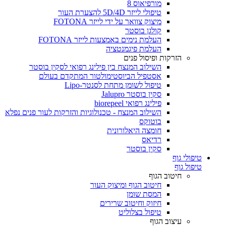
מורפיאוס 8
טיפולי לייזר 5D/4D להצערת העור
מיצוק צוואר על ידי לייזר FOTONA
קולגן בוסטר
העלמת נימים באמצעות לייזר FOTONA
העלמת פיגמנטציה
הזרקות ופיסול פנים
השילוב המנצח בין פילינג רפואי לסקין בוסטר
אסטפיל הביוסטימולטור המתקדם בעולם
טיפול לשומן מתחת לסנטר-Lipo
סקין בוסטר Jalupro
פילינג רפואי biorepeel
השילוב המנצח - טכנולוגיות והזרקות לעור פנים נפלא
בוטוקס
חומצה היאלורונית
רדיאס
סקין בוסטר
טיפולי גוף
טיפול גוף
חיטוב הגוף
חיטוב הגוף ומיצוק העור
המסת שומן
חיזוק וחיטוב שרירים
טיפול בצלוליט
עיצוב הגוף