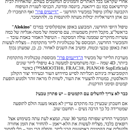
אחרי שקראנו בכל האתרים והמגזינים הנחשבים בעולם, שהאחיות לבית
קרדשיאנס כמו גם ריהאנה, ביונסה ומדונה, הכניסו לשגרת הטיפוח
הקבועה שלהן טיפול במכשיר החדשני –
"דיינמיס פרו"
ואף התמכרו לו,
גם אתן הישראליות יכולות מעתה להתנסות בו, ולהתמכר.
טיפול היופי החדשני, המבוצע באופן אקסקלוסיבי במרכז "
Alokino
"
בראשל"צ, מקבל חיזוק משמעותי, עם פרסומה של מטה-אנליזה של כמה
עשרות מחקרים שממנה עולה המסקנה – הטיפול האמור באמת עובד –
והמכשיר החדשני, המבוסס על טכנולוגיות לייזר מתקדמת – מצליח לעשות
זאת באופן טבעי ובטוח, ומשיב את השנים לאחור. כן, כן, שמעתן נכון!
מערכת הלייזר של מכשיר
ה"דיינמיס פרו"
מבוססת טכנולוגיה מתקדמת
ביותר, 4D שמה – ובה משתמשים למעשה ב-4 טיפולי לייזר שונים
(SMOOTH®, FRAC3®, PIANO® SupErficial™) כאשר
הקומבינציה ביניהם תכליתה לסייע בחידוש העור ובעידוד יצור הקולגן
והאלסטין, במטרה להצעיר את העור, לשוות לו מראה זוהר ולמנוע הופעת
קמטים וסימני הזדקנות.
כבר לא צריך להשלים עם הקמטים – יש פתרון טבעי!
אם חשבתן שבעידן כה מתקדם עדיין לא מצאו מענה הולם לתופעה
שמטרידה כל כך הרבה נשים – תחשבו שוב.
המכשיר החדש שפותח במשך 30 שנה, ונמצא לעת עתה בשימוש אצל
רופאים בלבד, מצליח לעשות את הלא-ייאמן – להחזיר את הזמן אחורה
ולהעלים את הקמטים באמצעות קרני לייזר, והחלק הכי טוב – בלי לחתוך,