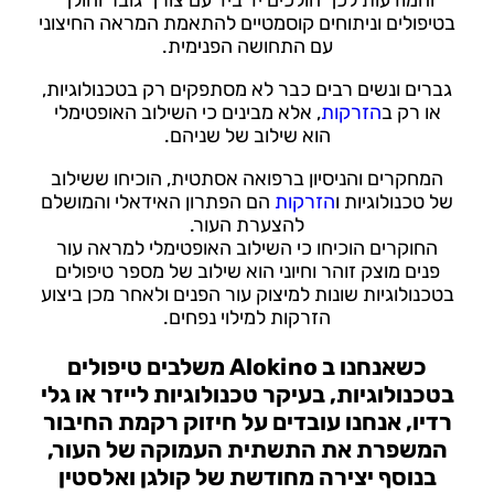
והמודעות לכך הולכים יד ביד עם צורך גובר והולך
בטיפולים וניתוחים קוסמטיים להתאמת המראה החיצוני
עם התחושה הפנימית.
גברים ונשים רבים כבר לא מסתפקים רק בטכנולוגיות,
או רק ב
הזרקות
, אלא מבינים כי השילוב האופטימלי
הוא שילוב של שניהם.
המחקרים והניסיון ברפואה אסתטית, הוכיחו ששילוב
של טכנולוגיות ו
הזרקות
הם הפתרון האידאלי והמושלם
להצערת העור.
החוקרים הוכיחו כי השילוב האופטימלי למראה עור
פנים מוצק זוהר וחיוני הוא שילוב של מספר טיפולים
בטכנולוגיות שונות למיצוק עור הפנים ולאחר מכן ביצוע
הזרקות למילוי נפחים.
כשאנחנו ב Alokino משלבים טיפולים
בטכנולוגיות, בעיקר טכנולוגיות לייזר או גלי
רדיו, אנחנו עובדים על חיזוק רקמת החיבור
המשפרת את התשתית העמוקה של העור,
בנוסף יצירה מחודשת של קולגן ואלסטין