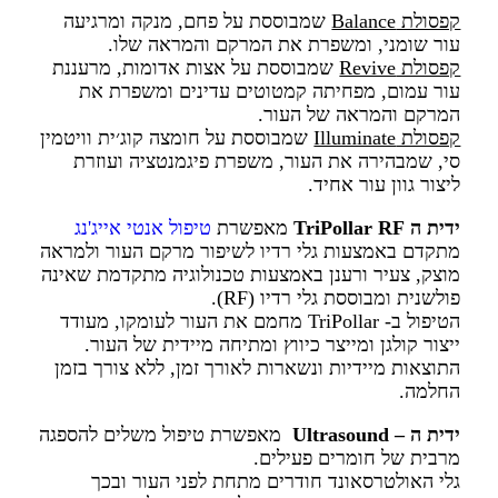
קפסולת Balance
שמבוססת על פחם, מנקה ומרגיעה
עור שומני, ומשפרת את המרקם והמראה שלו.
קפסולת Revive
שמבוססת על אצות אדומות, מרעננת
עור עמום, מפחיתה קמטוטים עדינים ומשפרת את
המרקם והמראה של העור.
קפסולת Illuminate
שמבוססת על חומצה קוג׳ית וויטמין
סי, שמבהירה את העור, משפרת פיגמנטציה ועוזרת
ליצור גוון עור אחיד.
ידית ה TriPollar RF
מאפשרת
טיפול אנטי אייג'נג
מתקדם באמצעות גלי רדיו לשיפור מרקם העור ולמראה
מוצק, צעיר ורענן באמצעות טכנולוגיה מתקדמת שאינה
פולשנית ומבוססת גלי רדיו (RF).
הטיפול ב- TriPollar מחמם את העור לעומקו, מעודד
ייצור קולגן ומייצר כיווץ ומתיחה מיידית של העור.
התוצאות מיידיות ונשארות לאורך זמן, ללא צורך בזמן
החלמה.
ידית ה – Ultrasound
מאפשרת טיפול משלים להספגה
מרבית של חומרים פעילים.
גלי האולטרסאונד חודרים מתחת לפני העור ובכך