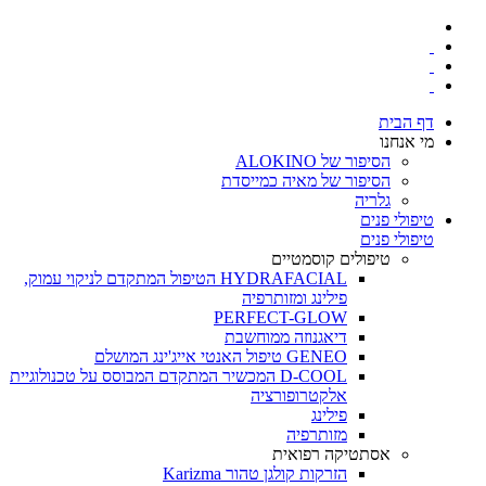
דף הבית
מי אנחנו
הסיפור של ALOKINO
הסיפור של מאיה כמייסדת
גלריה
טיפולי פנים
טיפולי פנים
טיפולים קוסמטיים
HYDRAFACIAL הטיפול המתקדם לניקוי עמוק,
פילינג ומזותרפיה
PERFECT-GLOW
דיאגנוזה ממוחשבת
GENEO טיפול האנטי אייג'ינג המושלם
D-COOL המכשיר המתקדם המבוסס על טכנולוגיית
אלקטרופורציה
פילינג
מזותרפיה
אסתטיקה רפואית
הזרקות קולגן טהור Karizma