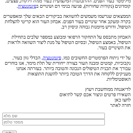
מילימטר בעור הפנים. ההתבוננות המקצועית בעור מגלה דלקות, פצעים,
קומדונים (נקודות שחורות), פגיעה בנימי דם ושינויים ב
פיגמנטציה
.
הממצאים שנרשמו משמשים להשוואה בביקורים הבאים שלך ומאפשרים
בקרה ומעקב אחר שינויים בעור הפנים. אבחון העור הוא קריטי להצלחת
הטיפול, ודורש מיומנות גבוהה וניסיון רב.
האבחון מתבסס על התחקור הרפואי ומבוצע במספר שלבים בתחילת
הטיפול, באמצע הטיפול, ובסיום הטיפול על מנת ליצור השוואה ולראות
את השינויים בעור.
על ידי ניתוח הפרמטרים החשובים כמו,
פיגמנטציה
, הבדלי גוון בעור,
נקבוביות, קמטים ומבנה העור בצורה ייחודית של תלת מימד, אנו בוחרים
עבורך את תכנית הטיפולים הנכונה והטובה ביותר. בעזרתה אנחנו
מעניקים ללקוחה את הדרך הטובה ביותר להשגת התוצאות
האופטימליות.
לדיאגנוזה ממוחשבת ויעוץ
השאירו פרטים וניצור אכם קשר לתיאום
לחצו כאן
חזרה לאתר