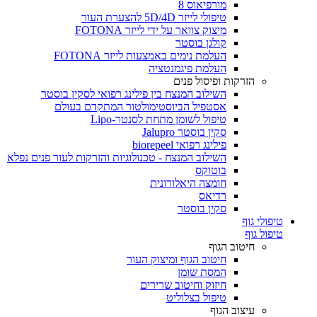
מורפיאוס 8
טיפולי לייזר 5D/4D להצערת העור
מיצוק צוואר על ידי לייזר FOTONA
קולגן בוסטר
העלמת נימים באמצעות לייזר FOTONA
העלמת פיגמנטציה
הזרקות ופיסול פנים
השילוב המנצח בין פילינג רפואי לסקין בוסטר
אסטפיל הביוסטימולטור המתקדם בעולם
טיפול לשומן מתחת לסנטר-Lipo
סקין בוסטר Jalupro
פילינג רפואי biorepeel
השילוב המנצח - טכנולוגיות והזרקות לעור פנים נפלא
בוטוקס
חומצה היאלורונית
רדיאס
סקין בוסטר
טיפולי גוף
טיפול גוף
חיטוב הגוף
חיטוב הגוף ומיצוק העור
המסת שומן
חיזוק וחיטוב שרירים
טיפול בצלוליט
עיצוב הגוף