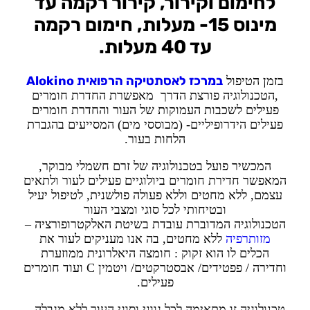
לחימום וקירור, קירור רקמה עד
מינוס 15- מעלות, חימום רקמה
עד 40 מעלות.
במרכז לאסתטיקה הרפואית Alokino
בזמן הטיפול
,הטכנולוגיה פורצת הדרך מאפשרת החדרת חומרים
פעילים לשכבות העמוקות של העור והחדרת חומרים
פעילים הידרופיליים- (מבוססי מים) המסייעים בהגברת
הלחות בעור.
המכשיר פועל בטכנולוגיה של זרם חשמלי מבוקר,
המאפשר חדירת חומרים ביולוגיים פעילים לעור ולתאים
עצמם, ללא מחטים וללא פעולה פולשנית, לטיפול יעיל
ובטיחותי לכל סוגי ומצבי העור
הטכנולוגיה המדוברת עובדת בשיטת האלקטרופורציה –
מזותרפיה
ללא מחטים, בה אנו מעניקים לעור את
הכלים לו הוא זקוק : חומצה היאלרונית ממוזערת
וחדירה / פפטידים/ אבסטרקטים/ ויטמין C ועוד חומרים
פעילים.
טכנולוגיה זו מתאימה לכל גווני וסוגי העור ללא מגבלה –